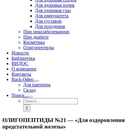
Для здоровья почек
Для здоровья глаз
Для иммунитета
Для суставов
Для похудения
При онкозаболеваниях
При диабете
Косметика
Олигопептиды
Новости
Библиотека
ВИДОС
О компании
Контакты
Back-Офис
Для партнера
Склад
Поиск...
Search
for:
ОЛИГОПЕПТИДЫ №21 — «Для оздоровления
предстательной железы»