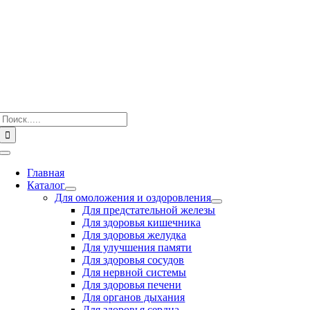
Skip
to
content
Search
for:
Toggle
Navigation
Главная
Каталог
Для омоложения и оздоровления
Для предстательной железы
Для здоровья кишечника
Для здоровья желудка
Для улучшения памяти
Для здоровья сосудов
Для нервной системы
Для здоровья печени
Для органов дыхания
Для здоровья сердца