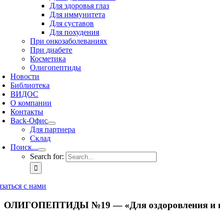
Для здоровья глаз
Для иммунитета
Для суставов
Для похудения
При онкозаболеваниях
При диабете
Косметика
Олигопептиды
Новости
Библиотека
ВИДОС
О компании
Контакты
Back-Офис
Для партнера
Склад
Поиск...
Search for:
язаться с нами
ОЛИГОПЕПТИДЫ №19 — «Для оздоровления и пр