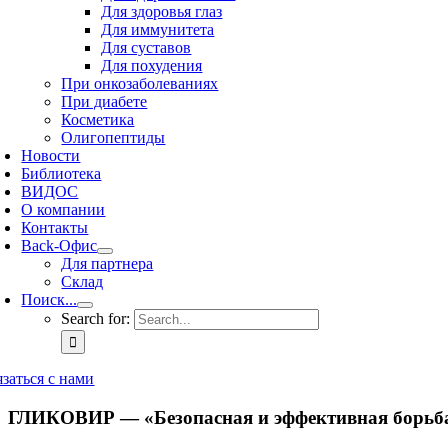
Для здоровья глаз
Для иммунитета
Для суставов
Для похудения
При онкозаболеваниях
При диабете
Косметика
Олигопептиды
Новости
Библиотека
ВИДОС
О компании
Контакты
Back-Офис
Для партнера
Склад
Поиск...
Search for:
язаться с нами
ГЛИКОВИР — «Безопасная и эффективная борьба 