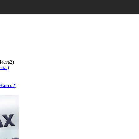
ть2)
Часть2)