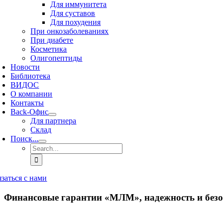
Для иммунитета
Для суставов
Для похудения
При онкозаболеваниях
При диабете
Косметика
Олигопептиды
Новости
Библиотека
ВИДОС
О компании
Контакты
Back-Офис
Для партнера
Склад
Поиск...
Search
for:
язаться с нами
Финансовые гарантии «МЛМ», надежность и безо