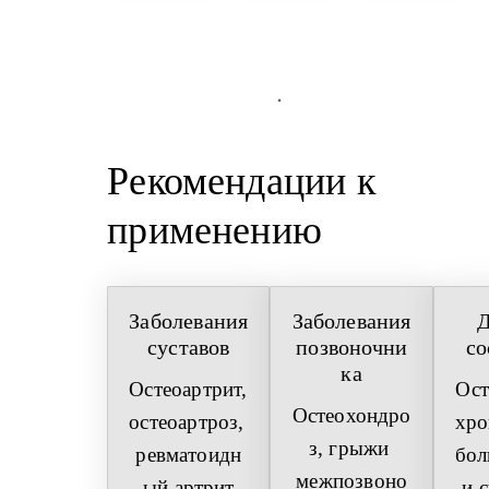
Рекомендации к 
применению
Заболевания 
Заболевания 
Д
суставов
позвоночни
со
ка
Остеоартрит, 
Ост
Остеохондро
остеоартроз, 
хро
з, грыжи 
ревматоидн
бол
межпозвоно
ый артрит
и с