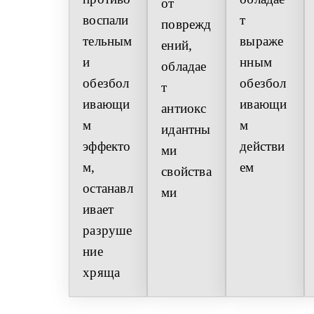
от 
воспали
т 
поврежд
тельным 
выраже
ений, 
и 
нным 
обладае
обезбол
обезбол
т 
ивающи
ивающи
антиокс
м 
м 
идантны
эффекто
действи
ми 
м, 
ем
свойства
останавл
ми
ивает 
разруше
ние 
хряща