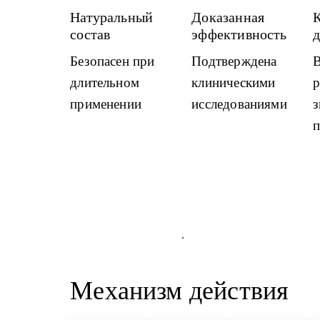
Натуральный 
Доказанная 
К
состав
эффективность
Безопасен при 
Подтверждена 
В
длительном 
клиническими 
р
применении
исследованиями
з
п
Механизм действия