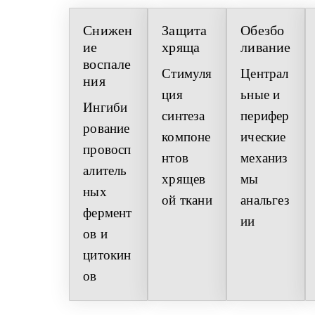
Снижен
Защита 
Обезбо
ие 
хряща
ливание
воспале
Стимуля
Централ
ния
ция 
ьные и 
Ингиби
синтеза 
перифер
рование 
компоне
ические 
провосп
нтов 
механиз
алитель
хрящев
мы 
ных 
ой ткани
анальгез
фермент
ии
ов и 
цитокин
ов