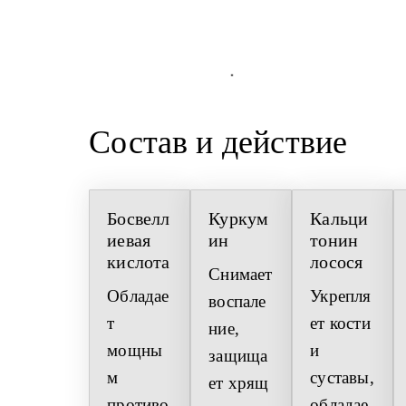
Состав и действие
Босвелл
Куркум
Кальци
иевая 
ин
тонин 
кислота
лосося
Снимает 
Обладае
Укрепля
воспале
т 
ет кости 
ние, 
мощны
и 
защища
м 
суставы, 
ет хрящ 
противо
обладае