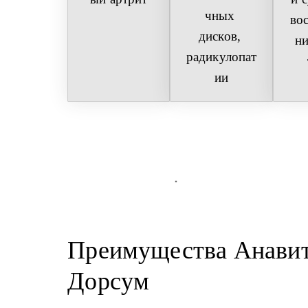
чных 
во
дисков, 
ни
радикулопат
ии
Преимущества Анавит
Дорсум