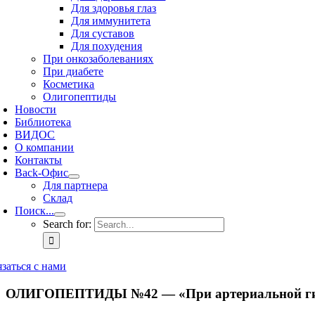
Для здоровья глаз
Для иммунитета
Для суставов
Для похудения
При онкозаболеваниях
При диабете
Косметика
Олигопептиды
Новости
Библиотека
ВИДОС
О компании
Контакты
Back-Офис
Для партнера
Склад
Поиск...
Search for:
язаться с нами
ОЛИГОПЕПТИДЫ №42 — «При артериальной ги