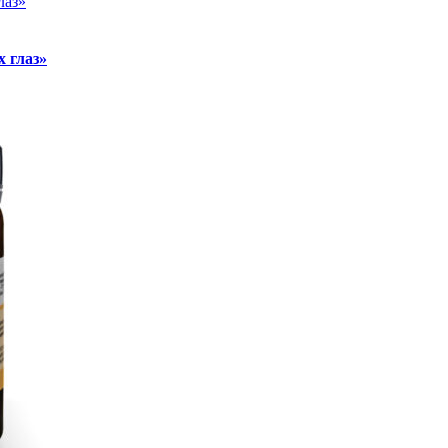
лаз»
 глаз»