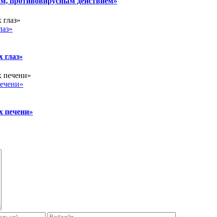
 противовирусным действием»
лаз»
 глаз»
ечени»
 печени»