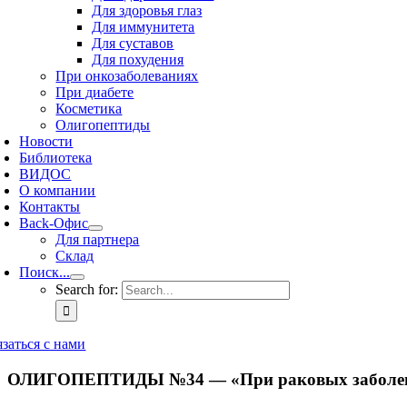
Для здоровья глаз
Для иммунитета
Для суставов
Для похудения
При онкозаболеваниях
При диабете
Косметика
Олигопептиды
Новости
Библиотека
ВИДОС
О компании
Контакты
Back-Офис
Для партнера
Склад
Поиск...
Search for:
язаться с нами
ОЛИГОПЕПТИДЫ №34 — «При раковых заболе